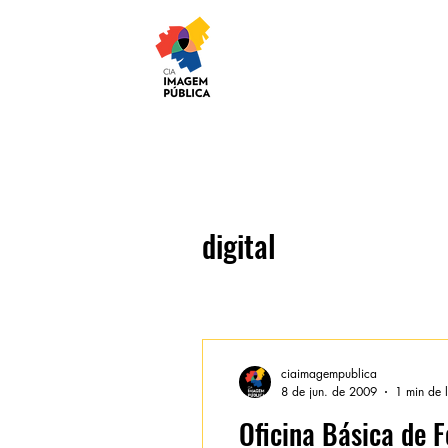
digital
ciaimagempublica
8 de jun. de 2009
1 min de l
Oficina Básica de F