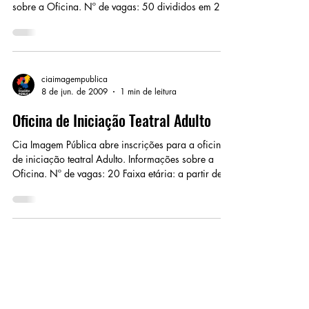
sobre a Oficina. Nº de vagas: 50 divididos em 2
turmas Faixa etária: dos 8 aos 13 anos. Período: 1ª
turma: Todas as terças das 18h … Continue reading
→
ciaimagempublica
8 de jun. de 2009
1 min de leitura
Oficina de Iniciação Teatral Adulto
Cia Imagem Pública abre inscrições para a oficina
de iniciação teatral Adulto. Informações sobre a
Oficina. Nº de vagas: 20 Faixa etária: a partir de
14 anos. Período: Total de 48 horas, 4 horas de
duração durante 12 Sábados, das … Continue
reading →
ciaimagempublica
8 de jun. de 2009
1 min de leitura
Oficina Básica de Fotografia Digital