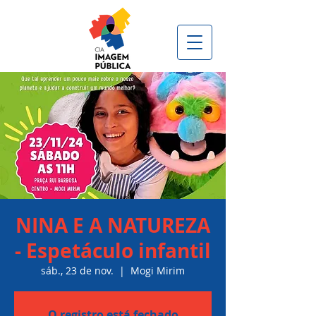
NINA E A NATUREZA
- Espetáculo infantil
sáb., 23 de nov.
  |  
Mogi Mirim
O registro está fechado