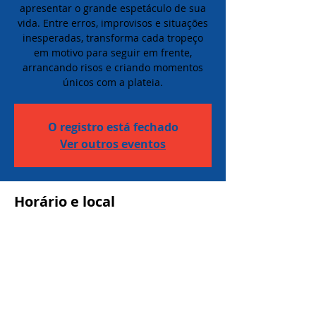
apresentar o grande espetáculo de sua
vida. Entre erros, improvisos e situações
inesperadas, transforma cada tropeço
em motivo para seguir em frente,
arrancando risos e criando momentos
únicos com a plateia.
O registro está fechado
Ver outros eventos
Horário e local
12 de jul. de 2026, 17:30
Espaço 250 anos - MOGI MIRIM, Av. Santo
Antônio, 296 - Centro, Mogi Mirim - SP,
13800-030, Brasil