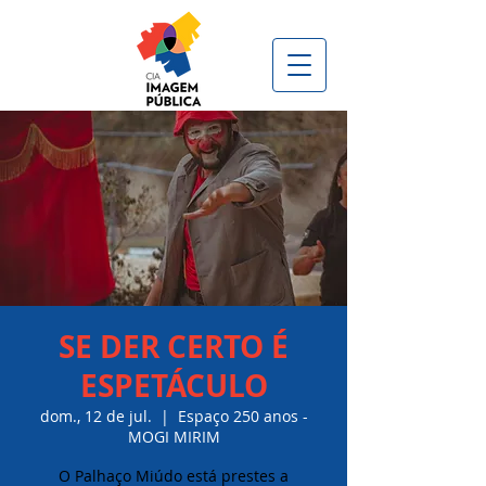
SE DER CERTO É
ESPETÁCULO
dom., 12 de jul.
  |  
Espaço 250 anos -
MOGI MIRIM
O Palhaço Miúdo está prestes a