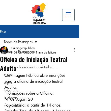
Post
Todas as Postagens
ciaimagempublica
Todas as Postagens
8 de jun. de 2009
1 min de leitura
Oficina de Iniciação Teatral
adulto
Adulto
barracão barracao cia teatral im...
curso
Cia Imagem Pública abre inscrições 
para a oficina de iniciação teatral 
digital
Adulto.
fotografia
Informações sobre a Oficina.
iniciação
Nº de vagas: 20
Faixa etária: a partir de 14 anos.
mogi mirim