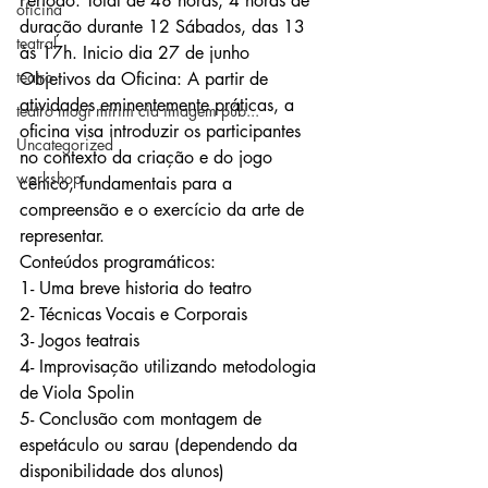
Período: Total de 48 horas, 4 horas de 
oficina
duração durante 12 Sábados, das 13 
teatral
às 17h. Inicio dia 27 de junho
teatro
Objetivos da Oficina: A partir de 
atividades eminentemente práticas, a 
teatro mogi mirim cia imagem púb...
oficina visa introduzir os participantes 
Uncategorized
no contexto da criação e do jogo 
workshop
cênico, fundamentais para a 
compreensão e o exercício da arte de 
representar.
Conteúdos programáticos:

1- Uma breve historia do teatro

2- Técnicas Vocais e Corporais

3- Jogos teatrais

4- Improvisação utilizando metodologia 
de Viola Spolin

5- Conclusão com montagem de 
espetáculo ou sarau (dependendo da 
disponibilidade dos alunos)