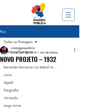
Post
Todas as Postagens
ciaimagempublica
Todas as Postagens
22 de jun. de 2016
1 min de leitura
NOVO PROJETO – 1932
adulto
barracão barracao cia teatral im...
curso
digital
fotografia
iniciação
mogi mirim