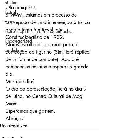
oficina
Olá amigos!!!!
teatral
SIMMM, estamos em processo de 
teatro
concepção de uma intervenção artística 
onde o tema é a Revolução 
teatro mogi mirim cia imagem púb...
Constitucionalista de 1932.
Uncategorized
Atores escolhidos, correria para a 
workshop
confecção do figurino (Sim, terá réplica 
de uniforme de combate). Agora é 
começar os ensaios e esperar o grande 
dia.
Mas que dia?
O dia da apresentação, será no dia 9 
de julho, no Centro Cultural de Mogi 
Mirim.
Esperamos que gostem,
Abraços
Uncategorized